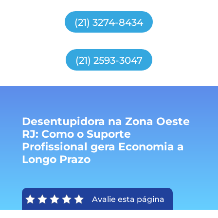
(21) 3274-8434
(21) 2593-3047
Desentupidora na Zona Oeste
RJ: Como o Suporte
Profissional gera Economia a
Longo Prazo
Avalie esta página