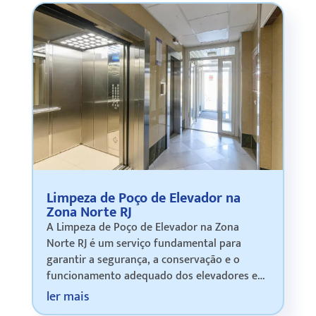
Limpeza de Poço de Elevador na
Zona Norte RJ
A Limpeza de Poço de Elevador na Zona
Norte RJ é um serviço fundamental para
garantir a segurança, a conservação e o
funcionamento adequado dos elevadores em
condomínios residenciais, comerciais e
ler mais
empresariais. Com o passar do tempo, o