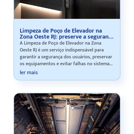
Limpeza de Poço de Elevador na
Zona Oeste RJ: preserve a segurança
e o funcionamento dos elevadores
A Limpeza de Poço de Elevador na Zona
Oeste RJ é um serviço indispensável para
garantir a segurança dos usuários, preservar
os equipamentos e evitar falhas no sistema
de transporte vertical. O poço do elevador é
ler mais
uma área técnica que, com o tempo, acu…