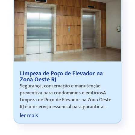
Limpeza de Poço de Elevador na
Zona Oeste RJ
Segurança, conservação e manutenção
preventiva para condomínios e edifíciosA
Limpeza de Poço de Elevador na Zona Oeste
RJ é um serviço essencial para garantir a
conservação das áreas técnicas dos
ler mais
elevadores e contribuir para o
funcionamento seguro do…