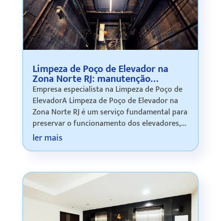
Limpeza de Poço de Elevador na
Zona Norte RJ: manutenção
preventiva para mais segurança e
Empresa especialista na Limpeza de Poço de
eficiência
ElevadorA Limpeza de Poço de Elevador na
Zona Norte RJ é um serviço fundamental para
preservar o funcionamento dos elevadores,
garantir a segurança dos usuários e evitar
ler mais
danos aos equipamentos. O poço do ele…