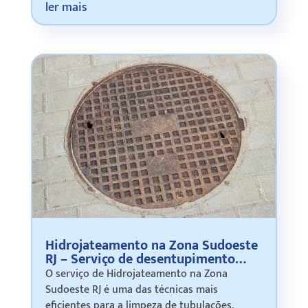
conservação dos sistemas de transporte
ler mais
vertical em edifícios residenciais, comerciais e
corp…
Hidrojateamento na Zona Sudoeste
RJ – Serviço de desentupimento
profissional
O serviço de Hidrojateamento na Zona
Sudoeste RJ é uma das técnicas mais
eficientes para a limpeza de tubulações,