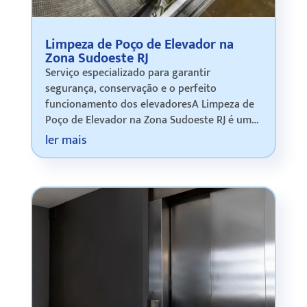
Limpeza de Poço de Elevador na
Zona Sudoeste RJ
Serviço especializado para garantir
segurança, conservação e o perfeito
funcionamento dos elevadoresA Limpeza de
Poço de Elevador na Zona Sudoeste RJ é um
serviço essencial para manter o sistema de
ler mais
elevadores em pleno funcionamento, reduzir
riscos op…