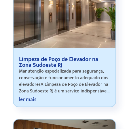
Limpeza de Poço de Elevador na
Zona Sudoeste RJ
Manutenção especializada para segurança,
conservação e funcionamento adequado dos
elevadoresA Limpeza de Poço de Elevador na
Zona Sudoeste RJ é um serviço indispensável
para condomínios, edifícios comerciais,
ler mais
centros empresariais e empreendimentos
qu…