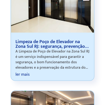
Limpeza de Poço de Elevador na
Zona Sul RJ: segurança, prevenção e
manutenção especializada
A Limpeza de Poço de Elevador na Zona Sul RJ
é um serviço indispensável para garantir a
segurança, o bom funcionamento dos
elevadores e a preservação da estrutura do
edifício. O poço do elevador é um ambiente
ler mais
que acumula poeira, resíduos, água de inf…