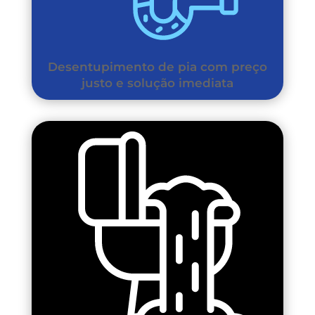
Desentupimento de pia com preço
justo e solução imediata